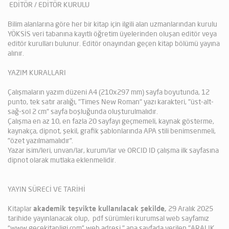
EDİTÖR / EDİTÖR KURULU
Bilim alanlarına göre her bir kitap için ilgili alan uzmanlarından kurulu
YÖKSİS veri tabanına kayıtlı öğretim üyelerinden oluşan editör veya
editör kurulları bulunur. Editör onayından geçen kitap bölümü yayına
alınır.
YAZIM KURALLARI
Çalışmaların yazım düzeni A4 (210x297 mm) sayfa boyutunda, 12
punto, tek satır aralığı, "Times New Roman" yazı karakteri, "üst-alt-
sağ-sol 2 cm" sayfa boşluğunda oluşturulmalıdır.
Çalışma en az 10, en fazla 20 sayfayı geçmemeli, kaynak gösterme,
kaynakça, dipnot, şekil, grafik şablonlarında APA stili benimsenmeli,
"özet yazılmamalıdır".
Yazar isim/leri, unvan/lar, kurum/lar ve ORCID ID çalışma ilk sayfasına
dipnot olarak mutlaka eklenmelidir.
YAYIN SÜRECİ VE TARİHİ
Kitaplar
akademik teşvikte kullanılacak şekilde
,
29 Aralık 2025
tarihide yayınlanacak olup, pdf sürümleri kurumsal web sayfamız
“www.gecekitapligi.com” web adresi " ana sayfada verilen "ARALIK