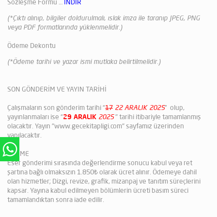
Sözleşme Formu …
İNDİR
(*Çıktı alınıp, bilgiler doldurulmalı, ıslak imza ile taranıp JPEG, PNG
veya PDF formatlarında yüklenmelidir.)
Ödeme Dekontu
(*Ödeme tarihi ve yazar ismi mutlaka belirtilmelidir.)
SON GÖNDERİM VE YAYIN TARİHİ
Çalışmaların son gönderim tarihi “
17
22 ARALIK 2025
” olup,
yayınlanmaları ise “
29 ARALIK
2025
" tarihi itibariyle tamamlanmış
olacaktır. Yayın "www.gecekitapligi.com" sayfamız üzerinden
yapılacaktır.
ÖDEME
Eser gönderimi sırasında değerlendirme sonucu kabul veya ret
şartına bağlı olmaksızın 1.850₺ olarak ücret alınır. Ödemeye dahil
olan hizmetler; Dizgi, revize, grafik, mizanpaj ve tanıtım süreçlerini
kapsar. Yayına kabul edilmeyen bölümlerin ücreti basım süreci
tamamlandıktan sonra iade edilir.