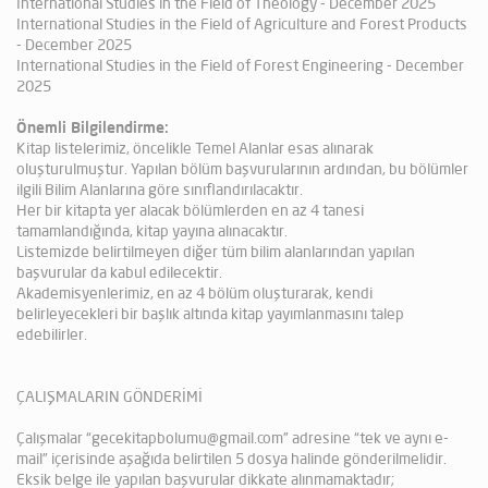
International Studies in the Field of Theology - December 2025
International Studies in the Field of Agriculture and Forest Products
- December 2025
International Studies in the Field of Forest Engineering - December
2025
Önemli Bilgilendirme:
Kitap listelerimiz, öncelikle Temel Alanlar esas alınarak
oluşturulmuştur. Yapılan bölüm başvurularının ardından, bu bölümler
ilgili Bilim Alanlarına göre sınıflandırılacaktır.
Her bir kitapta yer alacak bölümlerden en az 4 tanesi
tamamlandığında, kitap yayına alınacaktır.
Listemizde belirtilmeyen diğer tüm bilim alanlarından yapılan
başvurular da kabul edilecektir.
Akademisyenlerimiz, en az 4 bölüm oluşturarak, kendi
belirleyecekleri bir başlık altında kitap yayımlanmasını talep
edebilirler.
ÇALIŞMALARIN GÖNDERİMİ
Çalışmalar “gecekitapbolumu@gmail.com” adresine “tek ve aynı e-
mail” içerisinde aşağıda belirtilen 5 dosya halinde gönderilmelidir.
Eksik belge ile yapılan başvurular dikkate alınmamaktadır;