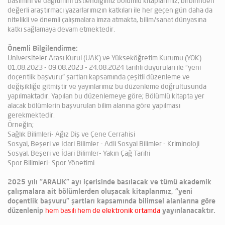
basımını ve dağıtımını üstlendiğimiz bölümlü kitaplarımız, birbirinden
değerli araştırmacı yazarlarımızın katkıları ile her geçen gün daha da
nitelikli ve önemli çalışmalara imza atmakta, bilim/sanat dünyasına
katkı sağlamaya devam etmektedir.
Önemli Bilgilendirme:
Üniversiteler Arası Kurul (ÜAK) ve Yükseköğretim Kurumu (YÖK)
01.08.2023 - 09.08.2023 - 24.08.2024 tarihli duyuruları ile “yeni
doçentlik başvuru" şartları kapsamında çeşitli düzenleme ve
değişikliğe gitmiştir ve yayınlarımız bu düzenleme doğrultusunda
yapılmaktadır. Yapılan bu düzenlemeye göre; Bölümlü kitapta yer
alacak bölümlerin başvurulan bilim alanına göre yapılması
gerekmektedir.
Örneğin;
Sağlık Bilimleri- Ağız Diş ve Çene Cerrahisi
Sosyal, Beşeri ve İdari Bilimler - Adli Sosyal Bilimler - Kriminoloji
Sosyal, Beşeri ve İdari Bilimler- Yakın Çağ Tarihi
Spor Bilimleri- Spor Yönetimi
2025 yılı “ARALIK" ayı içerisinde basılacak ve tümü akademik
çalışmalara ait bölümlerden oluşacak kitaplarımız, “yeni
doçentlik başvuru" şartları kapsamında bilimsel alanlarına göre
düzenlenip
hem basılı hem de elektronik ortamda
yayınlanacaktır.