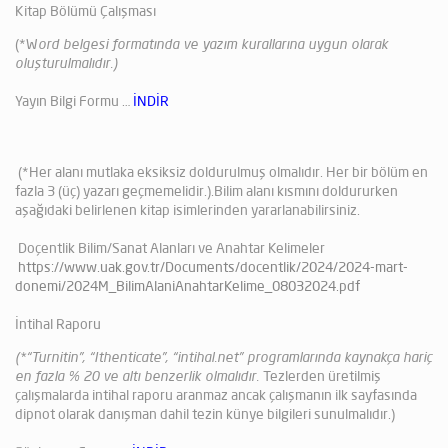
Kitap Bölümü Çalışması
(*W
ord belgesi formatında ve yazım kurallarına uygun olarak
oluşturulmalıdır.)
Yayın Bilgi Formu …
İNDİR
(*Her alanı mutlaka eksiksiz doldurulmuş olmalıdır. Her bir bölüm en
fazla 3 (üç) yazarı geçmemelidir.).Bilim alanı kısmını doldururken
aşağıdaki belirlenen kitap isimlerinden yararlanabilirsiniz.
Doçentlik Bilim/Sanat Alanları ve Anahtar Kelimeler
https://www.uak.gov.tr/Documents/docentlik/2024/2024-mart-
donemi/2024M_BilimAlaniAnahtarKelime_08032024.pdf
İntihal Raporu
(*“Turnitin”, “Ithenticate”, “intihal.net” programlarında kaynakça hariç
en fazla % 20 ve altı benzerlik olmalıdır.
Tezlerden üretilmiş
çalışmalarda intihal raporu aranmaz ancak çalışmanın ilk sayfasında
dipnot olarak danışman dahil tezin künye bilgileri sunulmalıdır.)