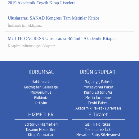
2019 Akademik Teşvik Kitap Listeleri
Uluslararası SANAD Kongresi Tam Metinler Kitabı
İndirmek için tıklayınız..
MULTICONGRESS Uluslararası Bölümlü Akademik Kitaplar
Kitapları indirmek için tıklayınız..
KURUMSAL
ÜRÜN GRUPLARI
Hakkımızda
Başlangıç Paketi
Geçmişten Geleceğe
Profesyonel Paket
Misyonumuz
Kurgu Editörlüğü
Ekibimiz
Metin İnceleme
İletişim
Çeviri Paketi
Akademik Paket - (Bireysel)
HİZMETLER
E-Ticaret
Editörlük Hizmetleri
Gizlilik Politikası
Tasarım Hizmetleri
Teslimat ve İade
Kitap Formatları
Mesafeli Satış Sözleşmesi