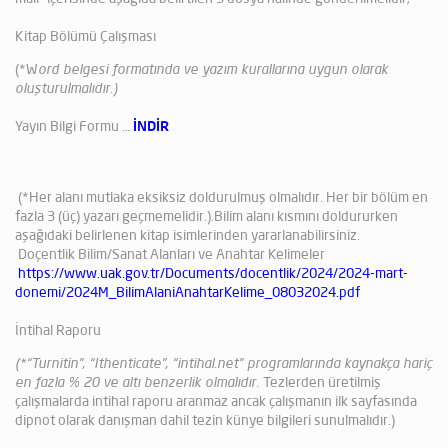
Kitap Bölümü Çalışması
(*W
ord belgesi formatında ve yazım kurallarına uygun olarak
oluşturulmalıdır.)
Yayın Bilgi Formu …
İNDİR
(*Her alanı mutlaka eksiksiz doldurulmuş olmalıdır. Her bir bölüm en
fazla 3 (üç) yazarı geçmemelidir.).Bilim alanı kısmını doldururken
aşağıdaki belirlenen kitap isimlerinden yararlanabilirsiniz.
Doçentlik Bilim/Sanat Alanları ve Anahtar Kelimeler
https://www.uak.gov.tr/Documents/docentlik/2024/2024-mart-
donemi/2024M_BilimAlaniAnahtarKelime_08032024.pdf
İntihal Raporu
(*“Turnitin”, “Ithenticate”, “intihal.net” programlarında kaynakça hariç
en fazla % 20 ve altı benzerlik olmalıdır.
Tezlerden üretilmiş
çalışmalarda intihal raporu aranmaz ancak çalışmanın ilk sayfasında
dipnot olarak danışman dahil tezin künye bilgileri sunulmalıdır.)