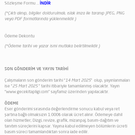
Sözleşme Formu …
İNDİR
(*Çıktı alınıp, bilgiler doldurulmalı, ıslak imza ile taranıp JPEG, PNG
veya PDF formatlarında yüklenmelidir.)
Ödeme Dekontu
(*Ödeme tarihi ve yazar ismi mutlaka belirtilmelidir.)
SON GÖNDERİM VE YAYIN TARİHİ
Çalışmaların son gönderim tarihi “
14
Mart 2025
” olup, yayınlanmaları
ise “
25 Mart 2025
" tarihi itibariyle tamamlanmış olacaktır. Yayın
"www.gecekitapligi.com" sayfamız üzerinden yapılacaktır.
ÖDEME
Eser gönderimi sırasında değerlendirme sonucu kabul veya ret
şartına bağlı olmaksızın 1.000₺ olarak ücret alınır. Ödemeye dahil
olan hizmetler; Dizgi, revize, grafik, mizanpaj, basım-dağıtım ve
tanıtım süreçlerini kapsar. Yayına kabul edilmeyen bölümlerin ücreti
basım süreci tamamlandıktan sonra iade edilir.