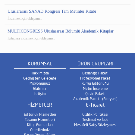
Uluslararası SANAD Kongresi Tam Metinler Kitabı
İndirmek için tıklayınız..
MULTICONGRESS Uluslararası Bölümlü Akademik Kitaplar
Kitapları indirmek için tıklayınız..
KURUMSAL
ÜRÜN GRUPLARI
Hakkımızda
Başlangıç Paketi
Geçmişten Geleceğe
Profesyonel Paket
Misyonumuz
Kurgu Editörlüğü
Ekibimiz
Metin İnceleme
İletişim
Çeviri Paketi
Akademik Paket - (Bireysel)
HİZMETLER
E-Ticaret
Editörlük Hizmetleri
Gizlilik Politikası
Tasarım Hizmetleri
Teslimat ve İade
Kitap Formatları
Mesafeli Satış Sözleşmesi
Önerilerimiz