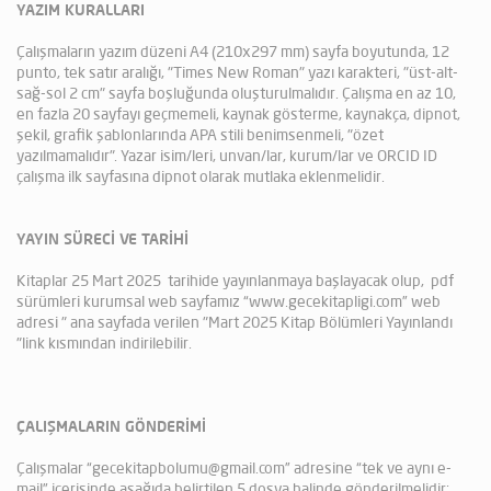
YAZIM KURALLARI
Çalışmaların yazım düzeni A4 (210x297 mm) sayfa boyutunda, 12
punto, tek satır aralığı, "Times New Roman" yazı karakteri, "üst-alt-
sağ-sol 2 cm" sayfa boşluğunda oluşturulmalıdır. Çalışma en az 10,
en fazla 20 sayfayı geçmemeli, kaynak gösterme, kaynakça, dipnot,
şekil, grafik şablonlarında APA stili benimsenmeli, "özet
yazılmamalıdır". Yazar isim/leri, unvan/lar, kurum/lar ve ORCID ID
çalışma ilk sayfasına dipnot olarak mutlaka eklenmelidir.
YAYIN SÜRECİ VE TARİHİ
Kitaplar 25 Mart 2025 tarihide yayınlanmaya başlayacak olup, pdf
sürümleri kurumsal web sayfamız “www.gecekitapligi.com” web
adresi " ana sayfada verilen "Mart 2025 Kitap Bölümleri Yayınlandı
"link kısmından indirilebilir.
ÇALIŞMALARIN GÖNDERİMİ
Çalışmalar “gecekitapbolumu@gmail.com” adresine “tek ve aynı e-
mail” içerisinde aşağıda belirtilen 5 dosya halinde gönderilmelidir;