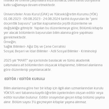
nitelikli ve önemli çalışmalara imza atmakta, bilim/sanat dünyasına
katkı sağlamaya devam etmektedir.
Üniversiteler Arası Kurul (ÜAK) ve Yükseköğretim Kurumu (YÖK)
01.08.2023 - 09.08.2023 - 24.08.2024 tarihli duyuruları ile “yeni
doçentlik başvuru" şartları kapsamında çeşitli düzenleme ve
değişikliğe gitmiştir. Yapılan bu düzenlemeye göre; Bölümlü kitapta
yer alacak bölümlerin başvurulan bilim alanına göre yapılması
gerekmektedir.
Örneğin;
Sağlık Bilimleri- Ağız Diş ve Çene Cerrahisi
Sosyal, Beşeri ve İdari Bilimler - Adli Sosyal Bilimler - Kriminoloji
2025 yılı “MART" ayı içerisinde basılacak ve tümü akademik
çalışmalara ait bölümlerden oluşacak kitaplarımız, bilimsel alanlarına
göre düzenlenip yayınlanacaktır.
EDİTÖR / EDİTÖR KURULU
Bilim alanlarına göre her bir kitap için ilgili alan uzmanlarından kurulu
YÖKSİS veri tabanına kayıtlı öğretim üyelerinden oluşan editör veya
editör kurulları bulunur. Editör onayından geçen kitap bölümü yayına
alınır. Bölüm sayısı 3’ü geçmeyen kitaplar yayına alınmaz.