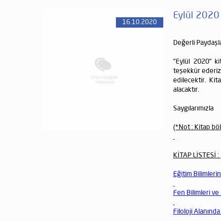
Eylül 2020 
16.10.2020
Değerli Paydaşla
"Eylül 2020" k
teşekkür ederiz.
edilecektir. Kit
alacaktır.
Saygılarımızla
(*Not : Kitap b
KİTAP LİSTESİ :
Eğitim Bilimleri
Fen Bilimleri ve
Filoloji Alanınd