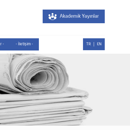
Akademik Yayınlar
r -
- İletişim -
TR
EN