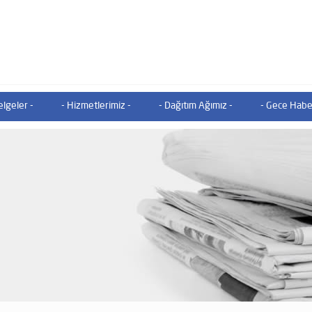
lgeler -
- Hizmetlerimiz -
- Dağıtım Ağımız -
- Gece Habe